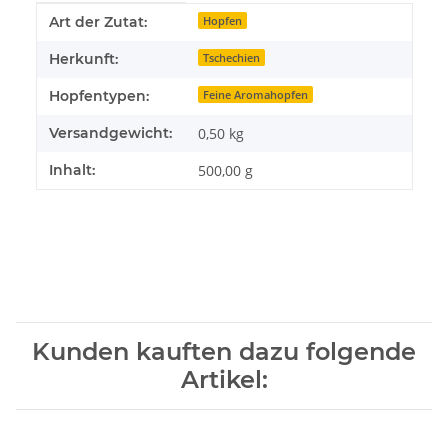
Produkteigenschaft
Wert
Art der Zutat:
Hopfen
Herkunft:
Tschechien
Hopfentypen:
Feine Aromahopfen
Versandgewicht:
0,50 kg
Inhalt:
500,00 g
Kunden kauften dazu folgende
Artikel: