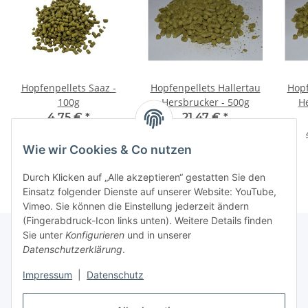
Hopfenpellets Saaz -
Hopfenpellets Hallertau
Hopf
100g
Hersbrucker - 500g
He
4,75 €
*
21,47 €
*
47,50 € pro 1 kg
42,94 € pro 1 kg
Wie wir Cookies & Co nutzen
Durch Klicken auf „Alle akzeptieren“ gestatten Sie den
Einsatz folgender Dienste auf unserer Website: YouTube,
Vimeo. Sie können die Einstellung jederzeit ändern
(Fingerabdruck-Icon links unten). Weitere Details finden
Sie unter
Konfigurieren
und in unserer
Datenschutzerklärung
.
Informationen
Impressum
|
Datenschutz
Gesetzliche Informationen