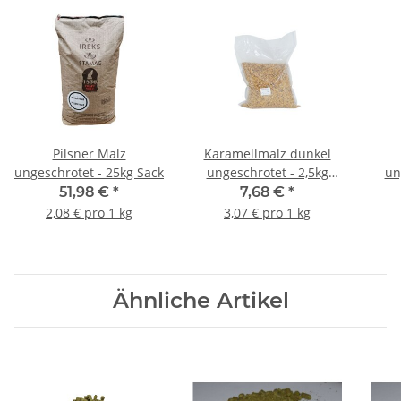
Pilsner Malz
Karamellmalz dunkel
ungeschrotet - 25kg Sack
ungeschrotet - 2,5kg
un
Beutel
51,98 €
*
7,68 €
*
2,08 € pro 1 kg
3,07 € pro 1 kg
Ähnliche Artikel