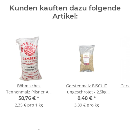
Kunden kauften dazu folgende
Artikel:
Böhmisches
Gerstenmalz BISCUIT
Gers
Tennenmalz Pilsner Art
ungeschrotet - 2,5kg
3-5 EBC - 25kg Sack
Beutel
58,76 €
*
8,48 €
*
2,35 € pro 1 kg
3,39 € pro kg