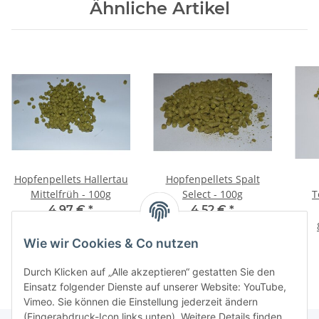
Ähnliche Artikel
Hopfenpellets Hallertau
Hopfenpellets Spalt
Mittelfrüh - 100g
Select - 100g
T
4,97 €
*
4,52 €
*
49,70 € pro 1 kg
45,20 € pro 1 kg
Wie wir Cookies & Co nutzen
Durch Klicken auf „Alle akzeptieren“ gestatten Sie den
Einsatz folgender Dienste auf unserer Website: YouTube,
Vimeo. Sie können die Einstellung jederzeit ändern
(Fingerabdruck-Icon links unten). Weitere Details finden