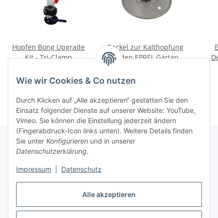
Hopfen Bong Upgrade
Deckel zur Kalthopfung
E
Kit - Tri-Clamp
für den EPREL Gärtank
De
60 Liter
111,87 €
*
44,07 €
*
Wie wir Cookies & Co nutzen
Durch Klicken auf „Alle akzeptieren“ gestatten Sie den
Einsatz folgender Dienste auf unserer Website: YouTube,
Vimeo. Sie können die Einstellung jederzeit ändern
(Fingerabdruck-Icon links unten). Weitere Details finden
Sie unter
Konfigurieren
und in unserer
Datenschutzerklärung
.
Informationen
Impressum
|
Datenschutz
Gesetzliche Informationen
Alle akzeptieren