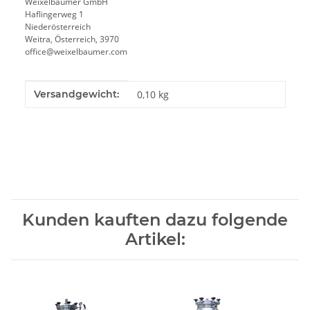
Weixelbaumer GmbH
Haflingerweg 1
Niederösterreich
Weitra, Österreich, 3970
office@weixelbaumer.com
Produkteigenschaft
Wert
Versandgewicht:
0,10 kg
Kunden kauften dazu folgende
Artikel: