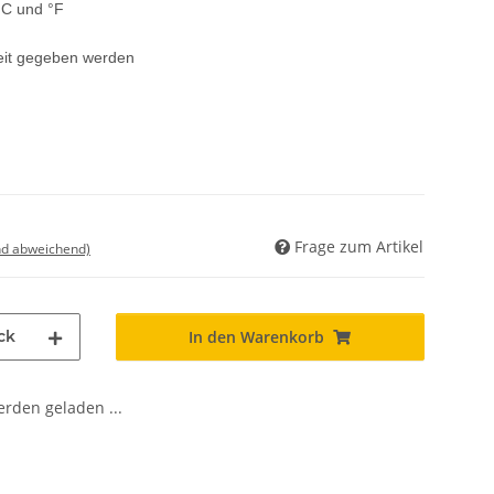
°C und °F
keit gegeben werden
Frage zum Artikel
nd abweichend)
ck
In den Warenkorb
den geladen ...