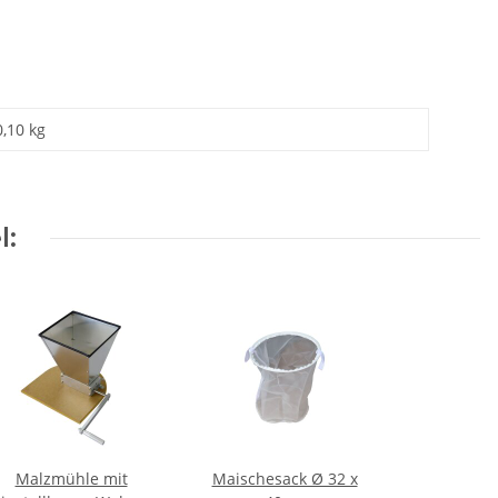
0,10 kg
l:
Malzmühle mit
Maischesack Ø 32 x