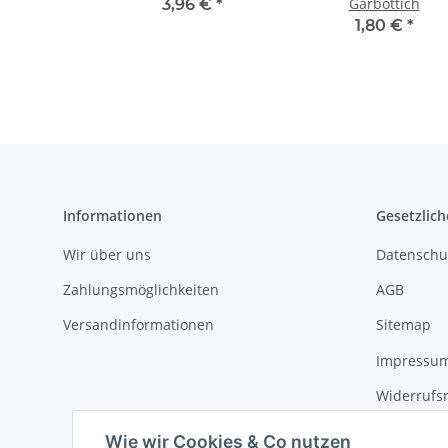
Gärbottich
3,96 €
*
1,80 €
*
Informationen
Gesetzlich
Wir über uns
Datenschu
Zahlungsmöglichkeiten
AGB
Versandinformationen
Sitemap
Impressu
Widerrufs
Erklärung 
Wie wir Cookies & Co nutzen