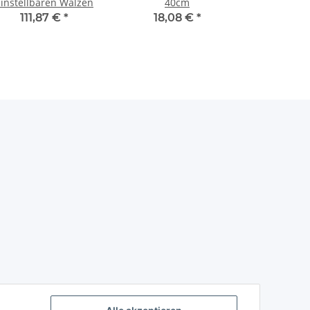
einstellbaren Walzen
40cm
111,87 €
*
18,08 €
*