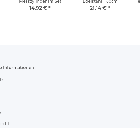
Messzylinder im Set
Edelstahl - 60cm
14,92 €
*
21,14 €
*
e Informationen
tz
m
recht
zur Barrierefreiheit