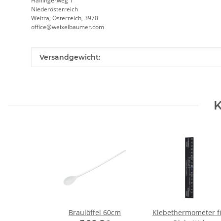
Haflingerweg 1
Niederösterreich
Weitra, Österreich, 3970
office@weixelbaumer.com
Produkteigenschaft
Wert
Versandgewicht:
K
Braulöffel 60cm
Klebethermometer f