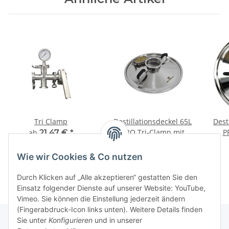
Tri Clamp
Destillationsdeckel 65L
Dest
PRO Tri-Clamp mit
P
ab
21,47 €
*
Sichtglas
186,45 €
*
Wie wir Cookies & Co nutzen
Durch Klicken auf „Alle akzeptieren“ gestatten Sie den
Einsatz folgender Dienste auf unserer Website: YouTube,
Vimeo. Sie können die Einstellung jederzeit ändern
(Fingerabdruck-Icon links unten). Weitere Details finden
Sie unter
Konfigurieren
und in unserer