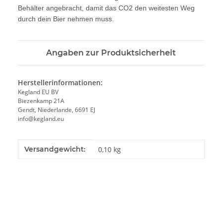
Behälter angebracht, damit
das CO2 den weitesten Weg
durch dein Bier nehmen muss.
Angaben zur Produktsicherheit
Herstellerinformationen:
Kegland EU BV
Biezenkamp 21A
Gendt, Niederlande, 6691 EJ
info@kegland.eu
Produkteigenschaft
Wert
Versandgewicht:
0,10 kg