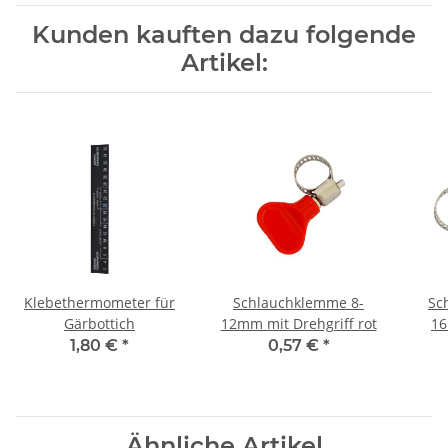
Kunden kauften dazu folgende
Artikel:
Klebethermometer für
Schlauchklemme 8-
Sc
Gärbottich
12mm mit Drehgriff rot
16
1,80 €
*
0,57 €
*
Ähnliche Artikel