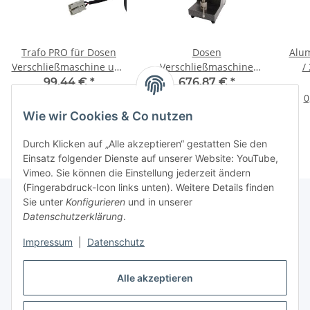
Trafo PRO für Dosen
Dosen
Alu
Verschließmaschine und
Verschließmaschine
/
MaltZilla
Cannular PRO CDLE
99,44 €
*
676,87 €
*
0
Wie wir Cookies & Co nutzen
Durch Klicken auf „Alle akzeptieren“ gestatten Sie den
Einsatz folgender Dienste auf unserer Website: YouTube,
Vimeo. Sie können die Einstellung jederzeit ändern
(Fingerabdruck-Icon links unten). Weitere Details finden
Sie unter
Konfigurieren
und in unserer
Datenschutzerklärung
.
Informationen
Impressum
|
Datenschutz
Gesetzliche Informationen
Alle akzeptieren