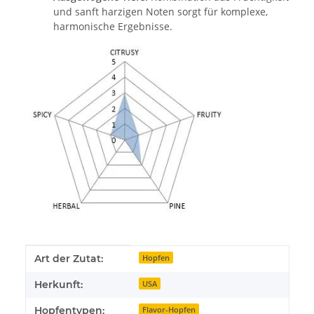
und sanft harzigen Noten sorgt für komplexe,
harmonische Ergebnisse.
Produkteigenschaft
Wert
Art der Zutat:
Hopfen
Herkunft:
USA
Hopfentypen:
Flavor-Hopfen