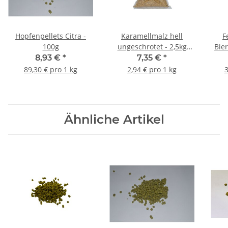
Hopfenpellets Citra -
Karamellmalz hell
F
100g
ungeschrotet - 2,5kg
Bier
Beutel
8,93 €
*
7,35 €
*
89,30 € pro 1 kg
2,94 € pro 1 kg
3
Ähnliche Artikel