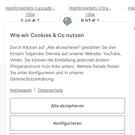
Hopfenpellets Cascade -
Hopfenpellets Citra -
Hop
100g
100g
5,46 €
*
8,93 €
*
54,60 € pro 1 kg
89,30 € pro 1 kg
Wie wir Cookies & Co nutzen
Durch Klicken auf „Alle akzeptieren“ gestatten Sie den
Einsatz folgender Dienste auf unserer Website: YouTube,
Vimeo. Sie können die Einstellung jederzeit ändern
(Fingerabdruck-Icon links unten). Weitere Details finden
Sie unter
Konfigurieren
und in unserer
Datenschutzerklärung
.
Informationen
Impressum
|
Datenschutz
Gesetzliche Informationen
Alle akzeptieren
Konfigurieren
Vertrag widerrufen