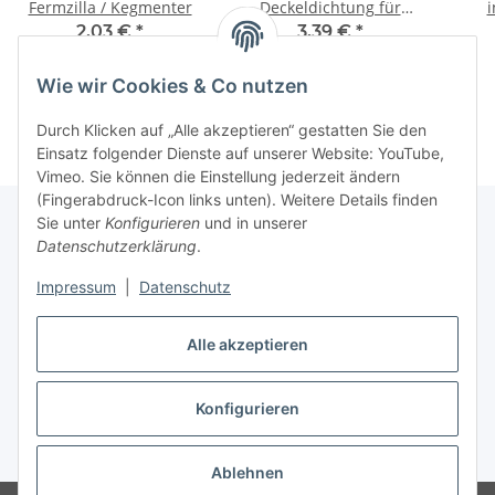
Fermzilla / Kegmenter
Deckeldichtung für
i
Kegmenter
2,03 €
*
3,39 €
*
Wie wir Cookies & Co nutzen
Durch Klicken auf „Alle akzeptieren“ gestatten Sie den
Einsatz folgender Dienste auf unserer Website: YouTube,
Vimeo. Sie können die Einstellung jederzeit ändern
(Fingerabdruck-Icon links unten). Weitere Details finden
Sie unter
Konfigurieren
und in unserer
Datenschutzerklärung
.
Informationen
Impressum
|
Datenschutz
Gesetzliche Informationen
Alle akzeptieren
Konfigurieren
Vertrag widerrufen
* Alle Preise inkl. gesetzlicher USt., zzgl.
Versand
Ablehnen