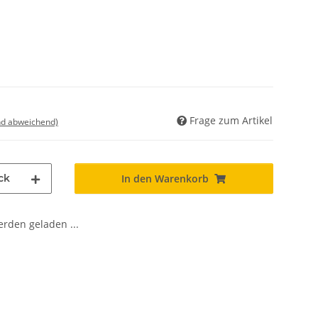
Frage zum Artikel
nd abweichend)
ck
In den Warenkorb
den geladen ...