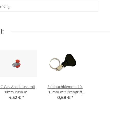
0,02 kg
l:
C Gas Anschluss mit
Schlauchklemme 10-
8mm Push In
16mm mit Drehgriff
schwarz
4,52 €
*
0,68 €
*