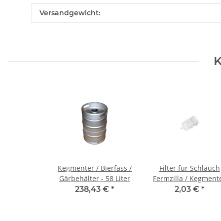
Produkteigenschaft
Wert
Versandgewicht:
K
Kegmenter / Bierfass /
Filter für Schlauch
Gärbehälter - 58 Liter
Fermzilla / Kegment
238,43 €
*
2,03 €
*