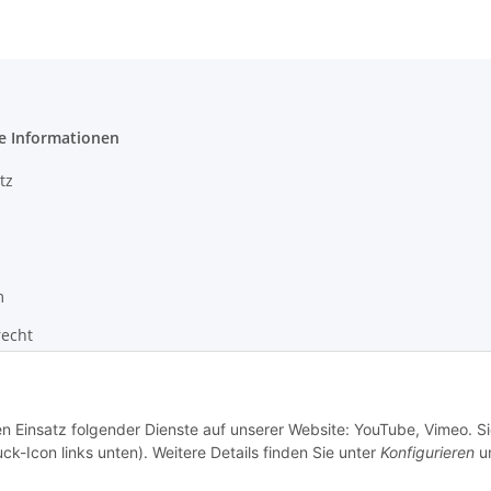
e Informationen
tz
m
recht
zur Barrierefreiheit
en Einsatz folgender Dienste auf unserer Website: YouTube, Vimeo. S
ck-Icon links unten). Weitere Details finden Sie unter
Konfigurieren
un