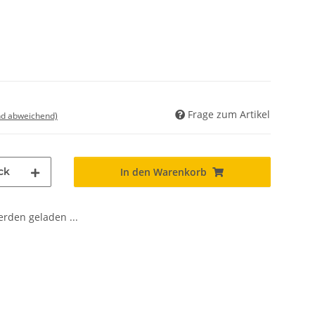
Frage zum Artikel
nd abweichend)
ck
In den Warenkorb
den geladen ...