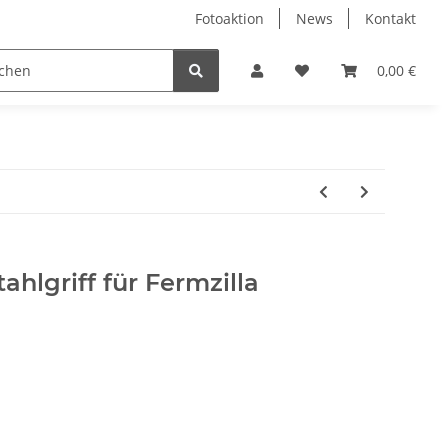
Fotoaktion
News
Kontakt
tung
Reinigung
Nützliches
Ersatzteile
0,00 €
tahlgriff für Fermzilla