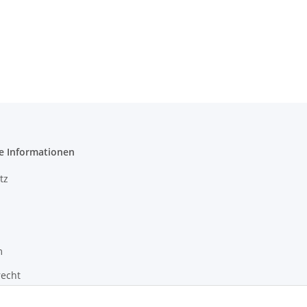
e Informationen
tz
m
recht
zur Barrierefreiheit