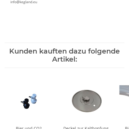
info@kegland.eu
Kunden kauften dazu folgende
Artikel:
Bier und CO2
Deckel zur Kalthopfung
Bi