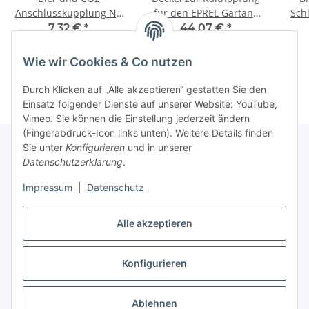
Anschlusskupplung NC
für den EPREL Gärtank
Sch
mit Tülle
60 Liter
7,32 €
*
44,07 €
*
Wie wir Cookies & Co nutzen
Durch Klicken auf „Alle akzeptieren“ gestatten Sie den
Einsatz folgender Dienste auf unserer Website: YouTube,
Vimeo. Sie können die Einstellung jederzeit ändern
(Fingerabdruck-Icon links unten). Weitere Details finden
Sie unter
Konfigurieren
und in unserer
Datenschutzerklärung
.
Informationen
Impressum
|
Datenschutz
Gesetzliche Informationen
Alle akzeptieren
Konfigurieren
Vertrag widerrufen
* Alle Preise inkl. gesetzlicher USt., zzgl.
Versand
Ablehnen