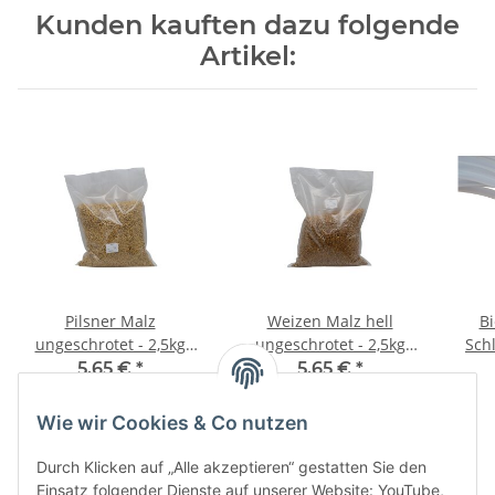
Kunden kauften dazu folgende
Artikel:
Pilsner Malz
Weizen Malz hell
Bi
ungeschrotet - 2,5kg
ungeschrotet - 2,5kg
Sch
Beutel
Beutel
5,65 €
*
5,65 €
*
2,26 € pro 1 kg
2,26 € pro 1 kg
Wie wir Cookies & Co nutzen
Durch Klicken auf „Alle akzeptieren“ gestatten Sie den
Einsatz folgender Dienste auf unserer Website: YouTube,