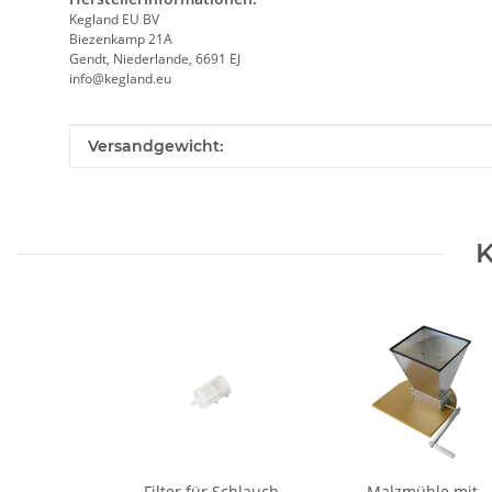
Kegland EU BV
Biezenkamp 21A
Gendt, Niederlande, 6691 EJ
info@kegland.eu
Produkteigenschaft
Wert
Versandgewicht:
K
Filter für Schlauch
Malzmühle mit