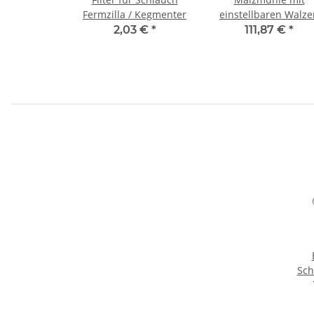
Fermzilla / Kegmenter
einstellbaren Walze
2,03 €
*
111,87 €
*
Sch
Bre