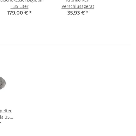
- 35 Liter
Verschlussgerät
179,00 €
*
35,93 €
*
ppelter
la 35
*