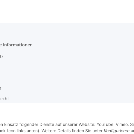
e Informationen
tz
m
recht
zur Barrierefreiheit
en Einsatz folgender Dienste auf unserer Website: YouTube, Vimeo. S
ck-Icon links unten). Weitere Details finden Sie unter
Konfigurieren
un