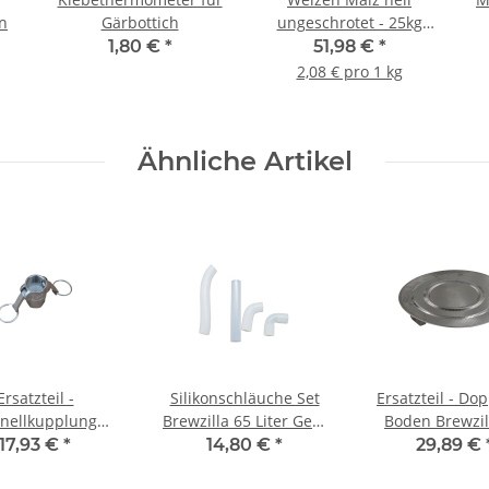
n
Gärbottich
ungeschrotet - 25kg
Sack
1,80 €
*
51,98 €
*
2,08 € pro 1 kg
Ähnliche Artikel
Ersatzteil -
Silikonschläuche Set
Ersatzteil - Do
nellkupplung
Brewzilla 65 Liter Gen.
Boden Brewzil
wzilla 65 Liter
4
Liter
17,93 €
*
14,80 €
*
29,89 €