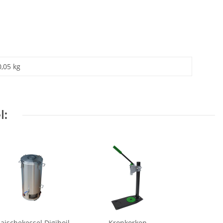
0,05 kg
l:
aischekessel Digiboil
Kronkorken