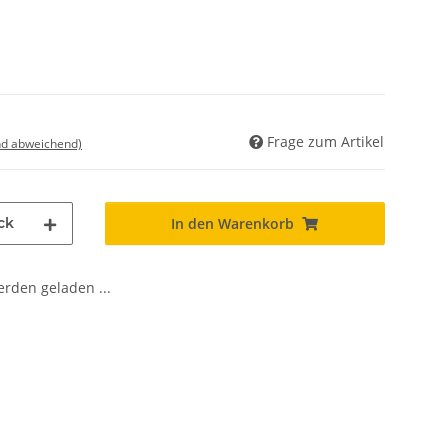
Frage zum Artikel
nd abweichend)
ck
In den Warenkorb
den geladen ...