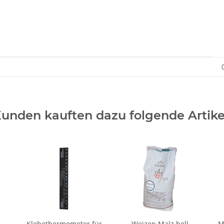
unden kauften dazu folgende Artike
Klebethermometer für
Weizen Malz hell
M