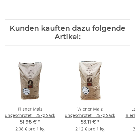
Kunden kauften dazu folgende
Artikel:
Pilsner Malz
Wiener Malz
L
ungeschrotet - 25kg Sack
ungeschrotet - 25kg Sack
Bier
51,98 €
*
53,11 €
*
2,08 € pro 1 kg
2,12 € pro 1 kg
3