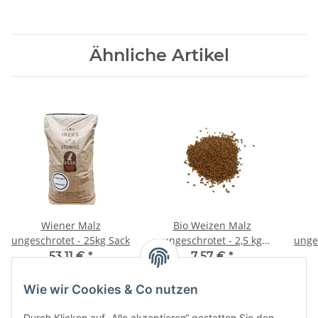
Ähnliche Artikel
Wiener Malz
Bio Weizen Malz
ungeschrotet - 25kg Sack
ungeschrotet - 2,5 kg
unge
Beutel
53,11 €
*
7,57 €
*
2,12 € pro 1 kg
3,03 € pro 1 kg
Wie wir Cookies & Co nutzen
Durch Klicken auf „Alle akzeptieren“ gestatten Sie den