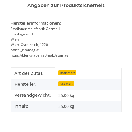
Angaben zur Produktsicherheit
Herstellerinformationen:
Stadlauer Malzfabrik GesmbH
Smolagasse 1
Wien
Wien, Österreich, 1220
office@stamag.at
https://bier-brauen.at/malz/stamag
Produkteigenschaft
Wert
Art der Zutat:
Basismalz
Hersteller:
STAMAG
Versandgewicht:
25,00 kg
Inhalt:
25,00 kg