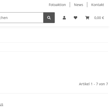
Fotoaktion
News
Kontakt
tung
Reinigung
Nützliches
Ersatzteile
0,00 €
Artikel 1 - 7 von 7
ius