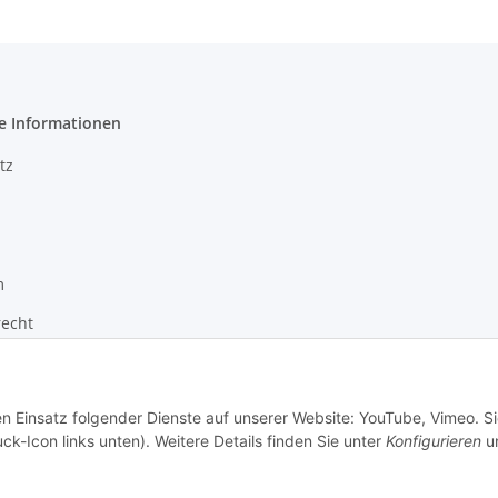
e Informationen
tz
m
recht
zur Barrierefreiheit
en Einsatz folgender Dienste auf unserer Website: YouTube, Vimeo. S
ck-Icon links unten). Weitere Details finden Sie unter
Konfigurieren
un