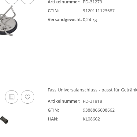
Artikelnummer:
PD-31279
GTIN:
9120111123687
Versandgewicht:
0,24 kg
Fass Universalanschluss - passt für Geträn
Artikelnummer:
PD-31818
GTIN:
9388866608662
HAN:
KL08662