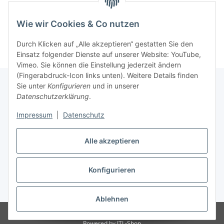
Kategorien
Wie wir Cookies & Co nutzen
Durch Klicken auf „Alle akzeptieren“ gestatten Sie den
Einsatz folgender Dienste auf unserer Website: YouTube,
Vimeo. Sie können die Einstellung jederzeit ändern
(Fingerabdruck-Icon links unten). Weitere Details finden
Sie unter
Konfigurieren
und in unserer
Datenschutzerklärung
.
Informationen
Impressum
|
Datenschutz
Gesetzliche Informationen
Alle akzeptieren
Konfigurieren
Vertrag widerrufen
* Alle Preise inkl. gesetzlicher USt., zzgl.
Versand
Ablehnen
© Weixelbaumer GmbH
Powered by
JTL-Shop