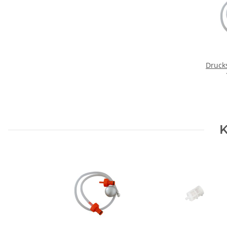
Drucks
K