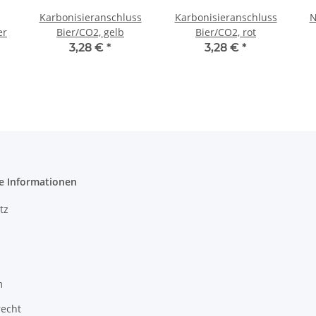
Karbonisieranschluss
Karbonisieranschluss
N
er
Bier/CO2, gelb
Bier/CO2, rot
3,28 €
*
3,28 €
*
e Informationen
tz
m
recht