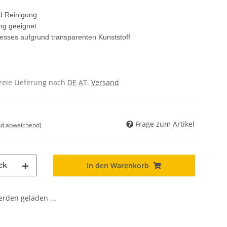
d Reinigung
ng geeignet
sses aufgrund transparenten Kunststoff
freie Lieferung nach
DE
AT
.
Versand
Frage zum Artikel
nd abweichend)
ck
In den Warenkorb
den geladen ...