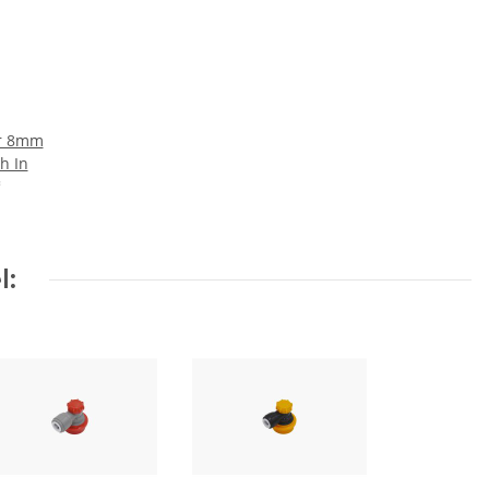
ür 8mm
h In
*
l: