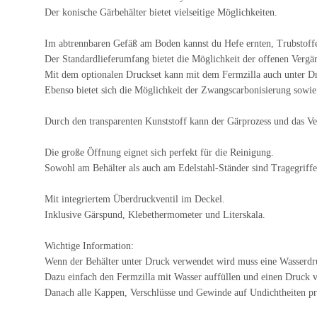
Der konische Gärbehälter bietet vielseitige Möglichkeiten.
Im abtrennbaren Gefäß am Boden kannst du Hefe ernten, Trubstoffe
Der Standardlieferumfang bietet die Möglichkeit der offenen Vergä
Mit dem optionalen Druckset kann mit dem Fermzilla auch unter Dr
Ebenso bietet sich die Möglichkeit der Zwangscarbonisierung sowi
Durch den transparenten Kunststoff kann der Gärprozess und das V
Die große Öffnung eignet sich perfekt für die Reinigung.
Sowohl am Behälter als auch am Edelstahl-Ständer sind Tragegriffe
Mit integriertem Überdruckventil im Deckel.
Inklusive Gärspund, Klebethermometer und Literskala.
Wichtige Information:
Wenn der Behälter unter Druck verwendet wird muss eine Wasserdruc
Dazu einfach den Fermzilla mit Wasser auffüllen und einen Druck v
Danach alle Kappen, Verschlüsse und Gewinde auf Undichtheiten pr