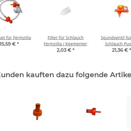
et für Fermzilla
Filter für Schlauch
Spundventil f
Fermzilla / Kegmenter
Schlauch Pus
15,59 €
*
2,03 €
*
21,36 €
unden kauften dazu folgende Artike