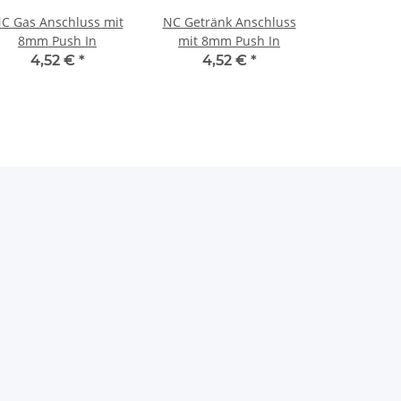
C Gas Anschluss mit
NC Getränk Anschluss
8mm Push In
mit 8mm Push In
4,52 €
*
4,52 €
*