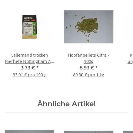
Lallemand trocken
Hopfenpellets Citra -
K
Bierhefe Nottingham Ale
100g
un
- 11g
3,73 €
*
8,93 €
*
33,91 € pro 100 g
89,30 € pro 1 kg
Ähnliche Artikel