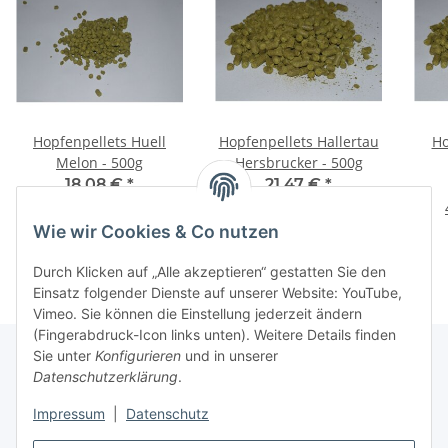
Hopfenpellets Huell
Hopfenpellets Hallertau
Ho
Melon - 500g
Hersbrucker - 500g
18,08 €
*
21,47 €
*
36,16 € pro 1 kg
42,94 € pro 1 kg
Wie wir Cookies & Co nutzen
Durch Klicken auf „Alle akzeptieren“ gestatten Sie den
Einsatz folgender Dienste auf unserer Website: YouTube,
Vimeo. Sie können die Einstellung jederzeit ändern
(Fingerabdruck-Icon links unten). Weitere Details finden
Sie unter
Konfigurieren
und in unserer
Datenschutzerklärung
.
Informationen
Impressum
|
Datenschutz