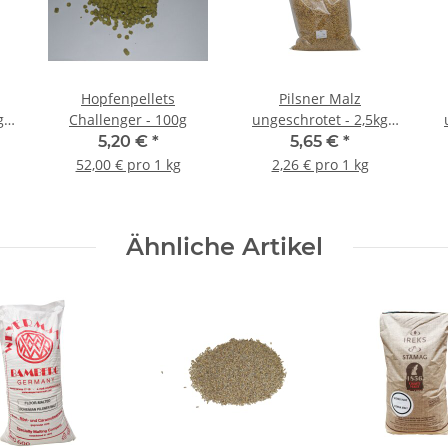
Hopfenpellets
Pilsner Malz
g
Challenger - 100g
ungeschrotet - 2,5kg
Beutel
5,20 €
*
5,65 €
*
52,00 € pro 1 kg
2,26 € pro 1 kg
Ähnliche Artikel