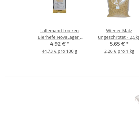
Lallemand trocken
Wiener Malz
Bierhefe NovaLager -
ungeschrotet - 2,5k
11g
Beutel
4,92 €
*
5,65 €
*
44,73 € pro 100 g
2,26 € pro 1 kg