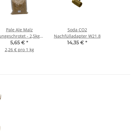
Pale Ale Malz
Soda CO2
ungeschrotet - 2,5kg
Nachfülladapter W21.8
Beutel
5,65 €
*
14,35 €
*
2,26 € pro 1 kg