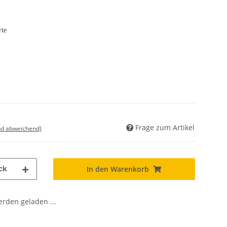
rte
Frage zum Artikel
nd abweichend)
ck
In den Warenkorb
den geladen ...