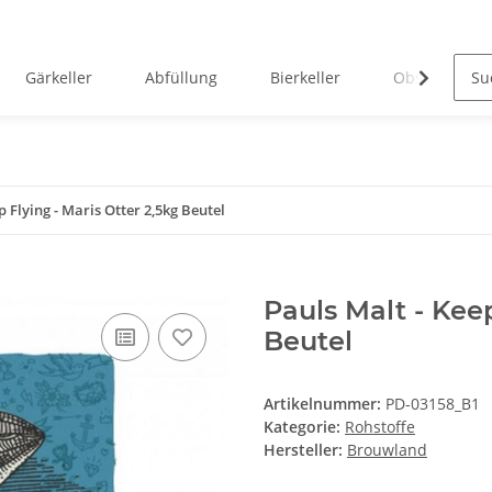
Gärkeller
Abfüllung
Bierkeller
Obstverarbei
p Flying - Maris Otter 2,5kg Beutel
Pauls Malt - Keep
Beutel
Artikelnummer:
PD-03158_B1
Kategorie:
Rohstoffe
Hersteller:
Brouwland