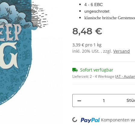
4 - 6 EBC
ungeschrotet
klassische britische Gerstenso
8,48 €
3,39 € pro 1 kg
inkl. 20% USt. , zzgl.
Versand
Sofort verfügbar
Lieferzeit:
2 - 4 Werktage
(AT - Ausla
Stü
Loading...
Komponenten wer