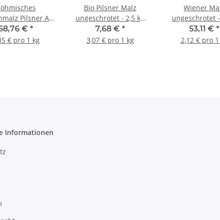
öhmisches
Bio Pilsner Malz
Wiener Ma
malz Pilsner Art
ungeschrotet - 2,5 kg
ungeschrotet -
EBC - 25kg Sack
Beutel
Sack
58,76 €
*
7,68 €
*
53,11 €
*
35 € pro 1 kg
3,07 € pro 1 kg
2,12 € pro 1
e Informationen
tz
m