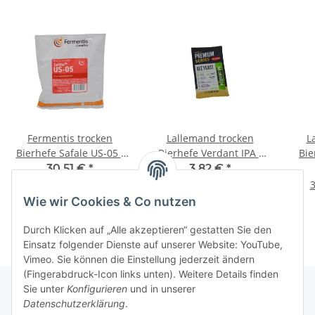
Fermentis trocken
Lallemand trocken
L
Bierhefe Safale US-05 -
Bierhefe Verdant IPA -
Bie
100g
11g
30,51 €
*
3,82 €
*
305,10 € pro 1 kg
34,73 € pro 100 g
3
Wie wir Cookies & Co nutzen
Durch Klicken auf „Alle akzeptieren“ gestatten Sie den
Einsatz folgender Dienste auf unserer Website: YouTube,
Vimeo. Sie können die Einstellung jederzeit ändern
(Fingerabdruck-Icon links unten). Weitere Details finden
Sie unter
Konfigurieren
und in unserer
Datenschutzerklärung
.