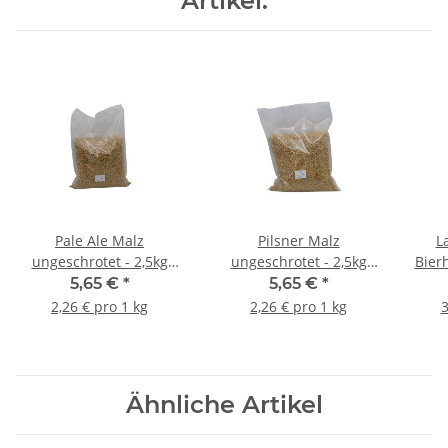
Artikel:
Pale Ale Malz
Pilsner Malz
L
ungeschrotet - 2,5kg
ungeschrotet - 2,5kg
Bier
Beutel
Beutel
5,65 €
*
5,65 €
*
2,26 € pro 1 kg
2,26 € pro 1 kg
3
Ähnliche Artikel