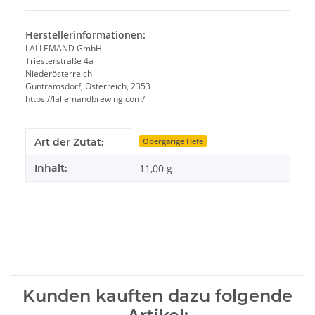
Herstellerinformationen:
LALLEMAND GmbH
Triesterstraße 4a
Niederösterreich
Guntramsdorf, Österreich, 2353
https://lallemandbrewing.com/
Produkteigenschaft
Wert
Art der Zutat:
Obergärige Hefe
Inhalt:
11,00 g
Kunden kauften dazu folgende