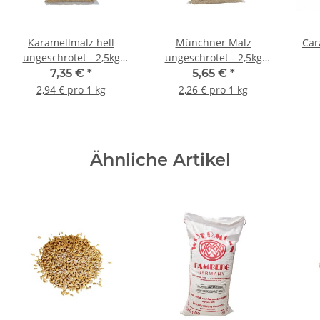
Karamellmalz hell
Münchner Malz
Car
ungeschrotet - 2,5kg
ungeschrotet - 2,5kg
Beutel
Beutel
7,35 €
*
5,65 €
*
2,94 € pro 1 kg
2,26 € pro 1 kg
Ähnliche Artikel