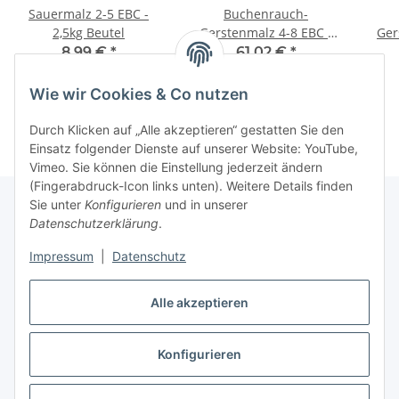
Sauermalz 2-5 EBC -
Buchenrauch-
2,5kg Beutel
Gerstenmalz 4-8 EBC -
Ger
25kg Sack
8,99 €
*
61,02 €
*
3,60 € pro 1 kg
2,44 € pro 1 kg
Wie wir Cookies & Co nutzen
Durch Klicken auf „Alle akzeptieren“ gestatten Sie den
Einsatz folgender Dienste auf unserer Website: YouTube,
Vimeo. Sie können die Einstellung jederzeit ändern
(Fingerabdruck-Icon links unten). Weitere Details finden
Sie unter
Konfigurieren
und in unserer
Datenschutzerklärung
.
Informationen
Impressum
|
Datenschutz
Gesetzliche Informationen
Alle akzeptieren
Konfigurieren
Vertrag widerrufen
* Alle Preise inkl. gesetzlicher USt., zzgl.
Versand